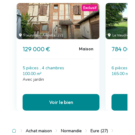
Exclusif
Fleury-sur-Andelle (27)
Le Vaudreuil 
129 000 €
784 000
Maison
5 pièces , 4 chambres
6 pièces , 
100.00 m²
165.00 m²
Avec jardin
Voir le bien
Achat maison
Normandie
Eure (27)