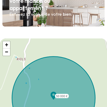
votre maison ou
appartement ?
Estimez la valeur de votre bien.
+
−
50 000 €