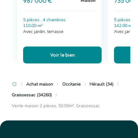
987 000 €
735 000
Maison
5 pièces , 4 chambres
5 pièces , 
110.00 m²
142.00 m²
Avec jardin, terrasse
Avec jardin,
Voir le bien
Achat maison
Occitanie
Hérault (34)
Graissessac (34260)
Vente maison 2 pièces, 50.00m², Graissessac