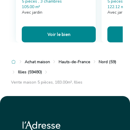
5 pièces , 3 chambres
5 pièces , 
105.00 m²
122.12 m²
Avec jardin
Avec jardin,
Voir le bien
Achat maison
Hauts-de-France
Nord (59)
Illies (59480)
Vente maison 5 pièces, 183.00m², Illies