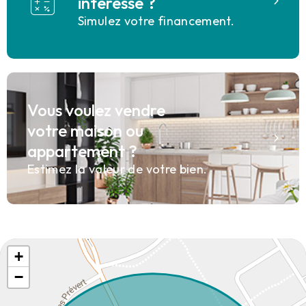
interesse ?
Simulez votre financement.
Vous voulez vendre
votre maison ou
appartement ?
Estimez la valeur de votre bien.
+
−