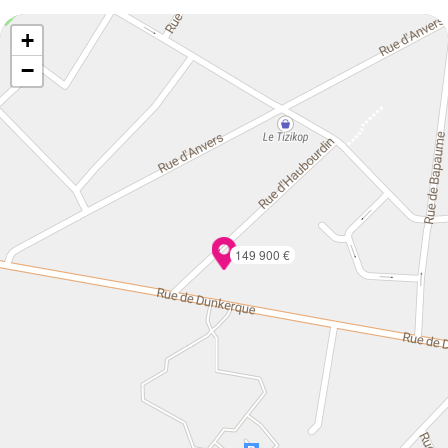
+
−
149 900 €