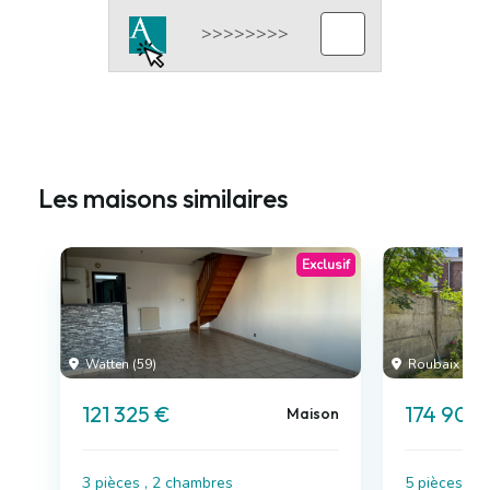
Les maisons similaires
Exclusif
Watten (59)
Roubaix (59)
121 325 €
174 900
Maison
3 pièces , 2 chambres
5 pièces , 