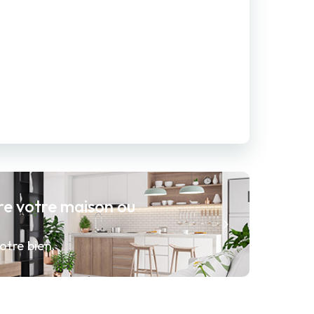
re votre maison ou
otre bien.