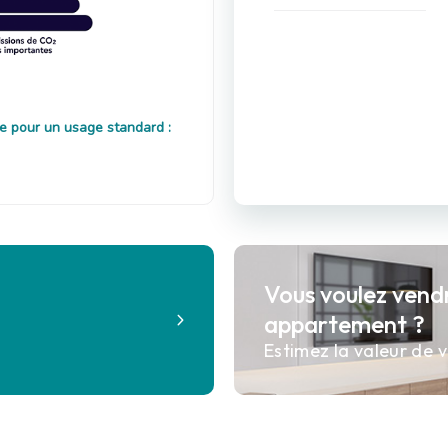
e pour un usage standard :
Vous voulez vend
?
appartement ?
Estimez la valeur de v