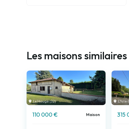
Les maisons similaires
Le Houga (32)
L'Isle-
110 000 €
315 
Maison