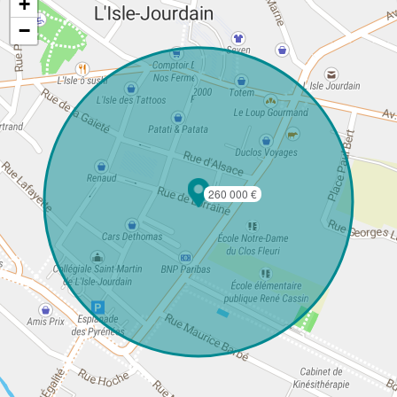
+
−
260 000 €