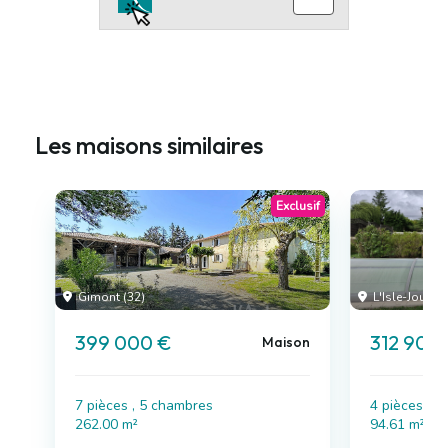
Les maisons similaires
Exclusif
Gimont (32)
L'Isle-Jourdai
399 000 €
312 900
Maison
7 pièces , 5 chambres
4 pièces , 
262.00 m²
94.61 m²