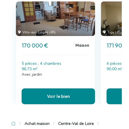
Vitry-aux-Loges (45)
Tigy (45)
170 000 €
171 900 
Maison
5 pièces , 4 chambres
4 pièces , 
96.73 m²
90.00 m²
Avec jardin
Voir le bien
Achat maison
Centre-Val de Loire