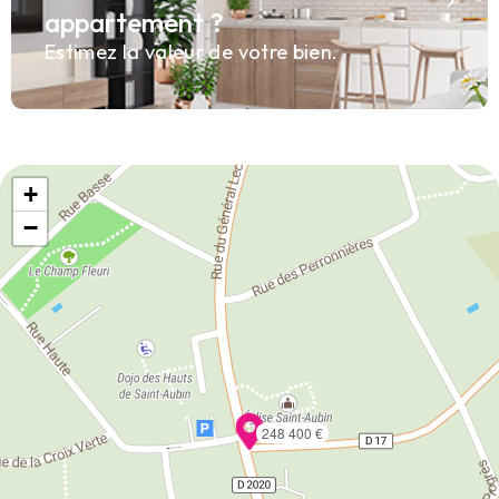
appartement ?
Estimez la valeur de votre bien.
+
−
248 400 €