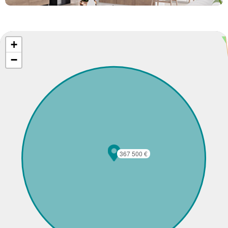
+
−
367 500 €