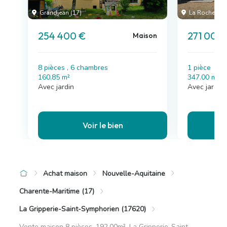
Grandjean (17)
La Rochelle (
254 400 €
271 000
Maison
8 pièces , 6 chambres
1 pièce
160.85 m²
347.00 m²
Avec jardin
Avec jardin
Voir le bien
Achat maison
Nouvelle-Aquitaine
Charente-Maritime (17)
La Gripperie-Saint-Symphorien (17620)
Vente maison 8 pièces, 192.00m², La Gripperie-Saint-