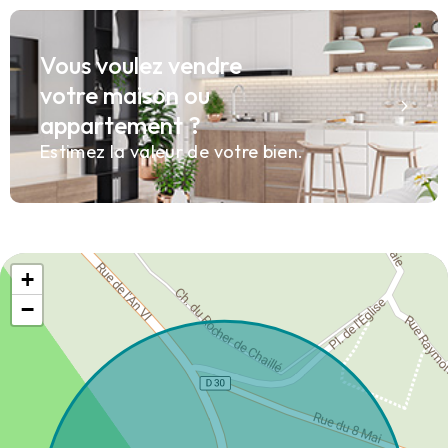
Vous voulez vendre
votre maison ou
appartement ?
Estimez la valeur de votre bien.
+
−