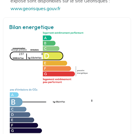
exposé sont disponibles sur le site Géorisques :
www.georisques.gouv.fr
Bilan energetique
237
8
8