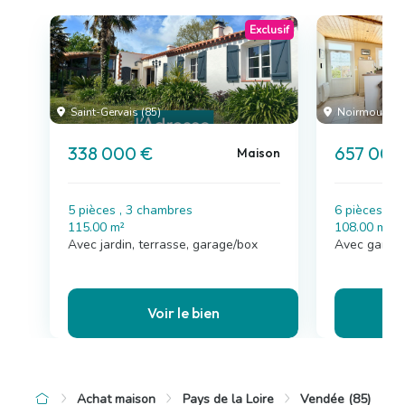
Exclusif
Saint-Gervais (85)
Noirmoutier-en
338 000 €
657 000
Maison
5 pièces , 3 chambres
6 pièces , 
115.00 m²
108.00 m²
Avec jardin, terrasse, garage/box
Avec garag
Voir le bien
Achat maison
Pays de la Loire
Vendée (85)