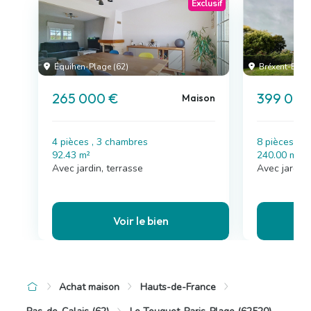
Exclusif
Équihen-Plage (62)
Bréxent-Énoc
265 000 €
399 000
Maison
4 pièces , 3 chambres
8 pièces , 
92.43 m²
240.00 m²
Avec jardin, terrasse
Avec jardin
Voir le bien
Achat maison
Hauts-de-France