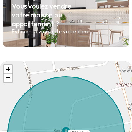
Vous voulez vendre
votre maison ou
appartement ?
Estimez la valeur de votre bien.
+
−