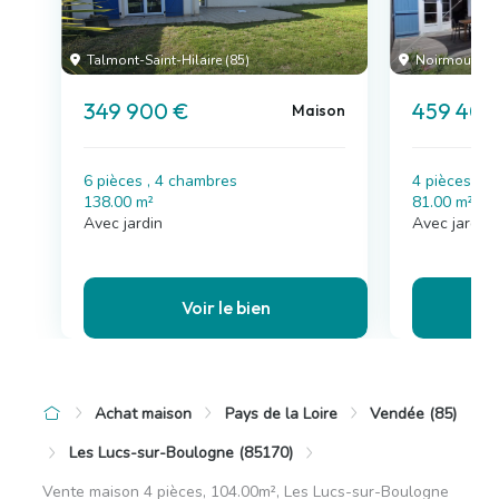
Talmont-Saint-Hilaire (85)
Noirmoutier-en
349 900 €
459 400
Maison
6 pièces , 4 chambres
4 pièces , 
138.00 m²
81.00 m²
Avec jardin
Avec jardin,
Voir le bien
Achat maison
Pays de la Loire
Vendée (85)
Les Lucs-sur-Boulogne (85170)
Vente maison 4 pièces, 104.00m², Les Lucs-sur-Boulogne