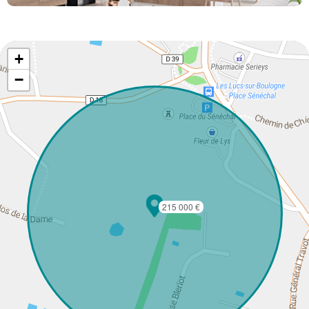
+
−
215 000 €