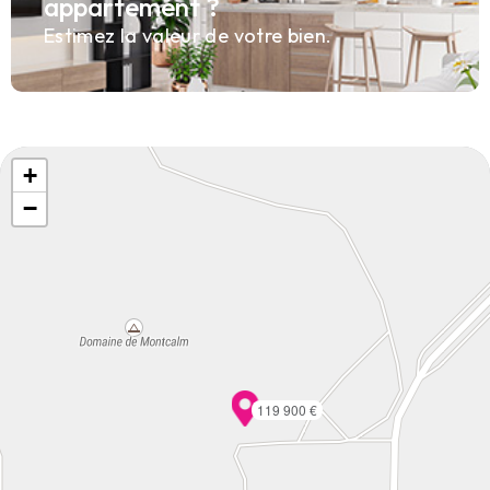
appartement ?
Estimez la valeur de votre bien.
+
−
119 900 €