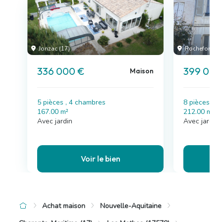
Jonzac (17)
Rochefort (17
336 000 €
399 000
Maison
5 pièces , 4 chambres
8 pièces , 
167.00 m²
212.00 m²
Avec jardin
Avec jardin,
Voir le bien
Achat maison
Nouvelle-Aquitaine