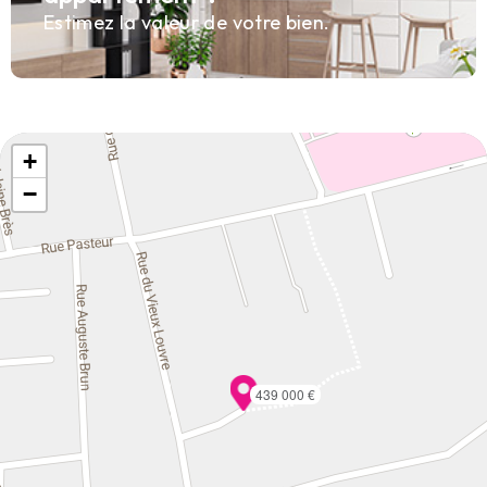
Estimez la valeur de votre bien.
+
−
439 000 €