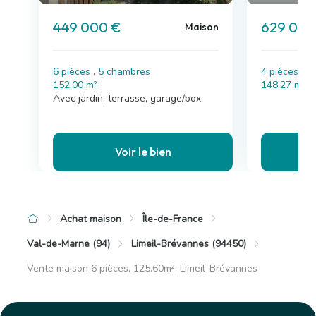
449 000 €
629 097
Maison
6 pièces , 5 chambres
4 pièces , 
152.00 m²
148.27 m²
Avec jardin, terrasse, garage/box
Voir le bien
Achat maison
Île-de-France
Val-de-Marne (94)
Limeil-Brévannes (94450)
Vente maison 6 pièces, 125.60m², Limeil-Brévannes