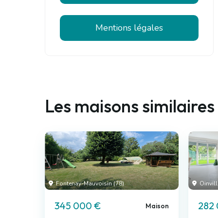
Mentions légales
Les maisons similaires
Fontenay-Mauvoisin (78)
Oinvill
345 000 €
282
Maison