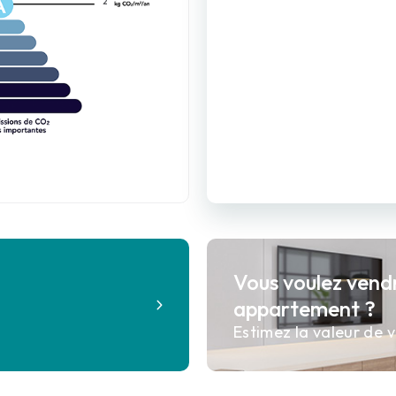
2
Vous voulez vend
?
appartement ?
Estimez la valeur de v