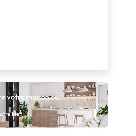
re votre maison ou
otre bien.