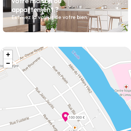
votre maison ou
appartement ?
Estimez la valeur de votre bien.
+
−
100 000 €