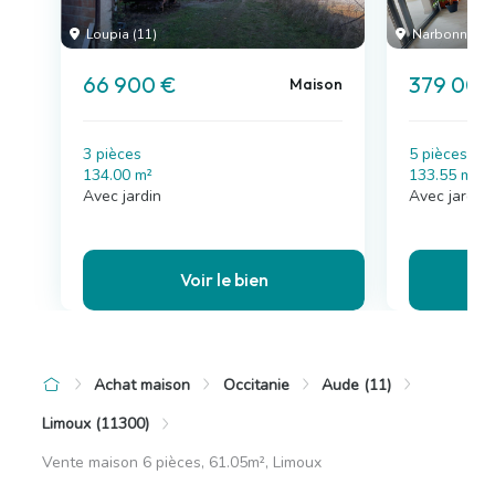
Loupia (11)
Narbonne (11
66 900 €
379 000
Maison
3 pièces
5 pièces , 
134.00 m²
133.55 m²
Avec jardin
Avec jardin,
Voir le bien
Achat maison
Occitanie
Aude (11)
Limoux (11300)
Vente maison 6 pièces, 61.05m², Limoux