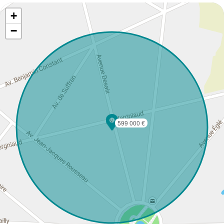
+
−
599 000 €