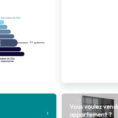
52
Vous voulez vend
?
appartement ?