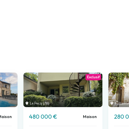
Exclusif
Le Pecq (78)
Follainv
480 000 €
280 
Maison
Maison