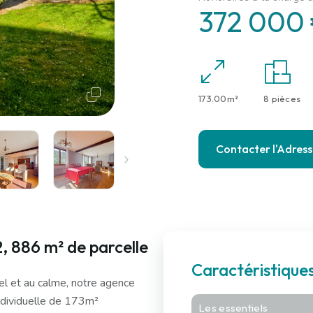
372 000
173.00m²
8 pièces
Contacter l'Adres
, 886 m² de parcelle
Caractéristique
iel et au calme, notre agence
ndividuelle de 173m²
Les essentiels