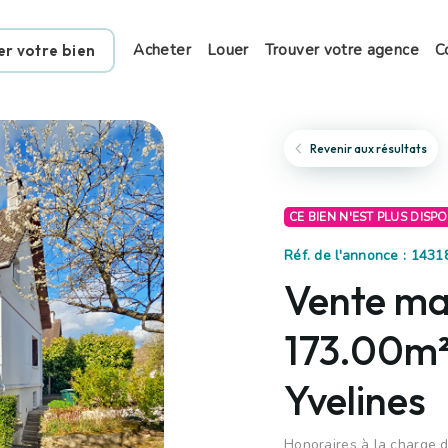
Acheter
Louer
Trouver votre agence
C
er votre bien
Revenir aux résultats
CE BIEN N'EST PLUS DISP
Réf. de l'annonce : 143
Vente mai
173.00m²
Yvelines
Honoraires à la charge 