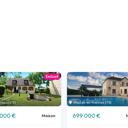
Exclusif
reaux (78)
Meulan-en-Yvelines (78)
 000 €
699 000 €
Maison