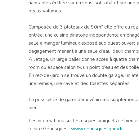
habitables édifiée sur un sous-sol total et sur une
beaux volumes.
Composée de 3 plateaux de 90m² elle offre au rez
entrée, une cuisine dinatoire indépendante aménag
salle à manger lumineux exposé sud ouest ouvert su
dégagement menant à une salle d'eau, deux chambr
A l'étage, un large palier donne accès à quatre cham
room ou espace salon tv, un point d'eau et des toil
En rez-de-jardin se trouve un double garage, un ateli
une remise, une cave et des toilettes séparées.
La possibilité de garer deux véhicules supplémentai
bien.
Les informations sur les risques auxquels ce bien e
le site Géorisques :
www.georisques.gouv.fr