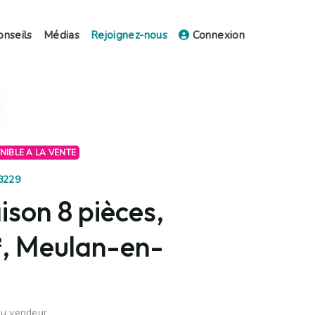
onseils
Médias
Rejoignez-nous
Connexion
ONIBLE A LA VENTE
18229
son 8 pièces,
, Meulan-en-
du vendeur