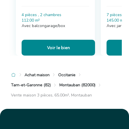
4 pièces , 2 chambres
7 pièces , 
112.00 m²
145.00 m²
Avec balcongarage/box
Avec jardin,
Voir le bien
Achat maison
Occitanie
Tarn-et-Garonne (82)
Montauban (82000)
Vente maison 3 pièces, 65.00m², Montauban