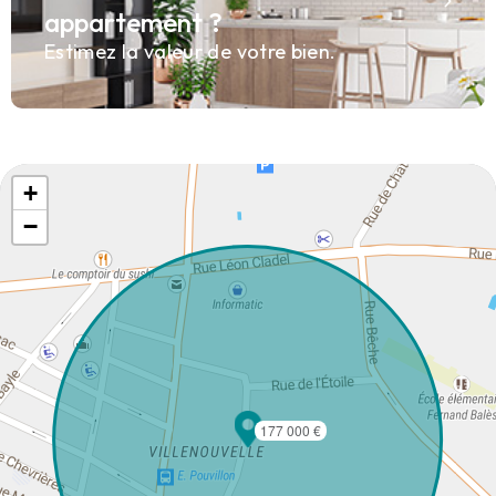
appartement ?
Estimez la valeur de votre bien.
+
−
177 000 €