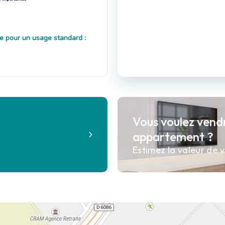
e pour un usage standard :
Vous voulez vend
?
appartement ?
Estimez la valeur de v