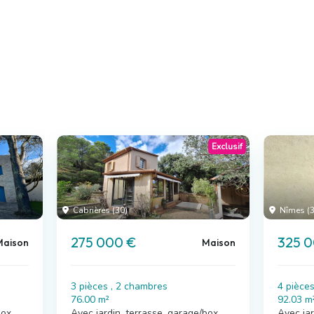
Exclusif
Cabrières (30)
Nîmes (3
275 000 €
325 
Maison
Maison
3 pièces , 2 chambres
4 pièce
76.00 m²
92.03 m
box
Avec jardin, terrasse, garage/box
Avec jar