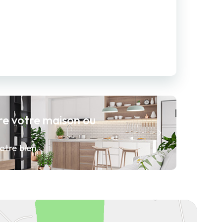
re votre maison ou
otre bien.