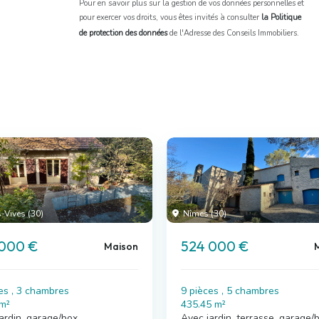
Pour en savoir plus sur la gestion de vos données personnelles et
pour exercer vos droits, vous êtes invités à consulter
la Politique
de protection des données
de l'Adresse des Conseils Immobiliers.
-Vives (30)
Nîmes (30)
 000 €
524 000 €
Maison
es , 3 chambres
9 pièces , 5 chambres
 m²
435.45 m²
ardin, garage/box
Avec jardin, terrasse, garage/