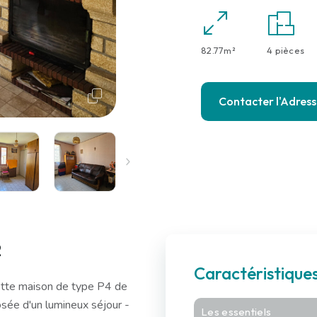
82.77m²
4 pièces
Contacter l'Adres
2
Caractéristique
te maison de type P4 de
sée d'un lumineux séjour -
Les essentiels