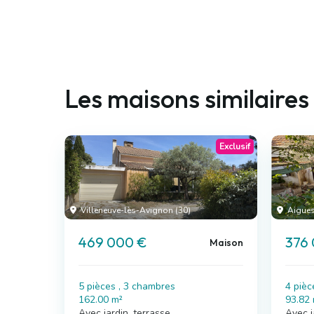
Les maisons similaires
Exclusif
Villeneuve-lès-Avignon (30)
Aigues
469 000 €
376
Maison
5 pièces , 3 chambres
4 pièc
162.00 m²
93.82
Avec jardin, terrasse
Avec j