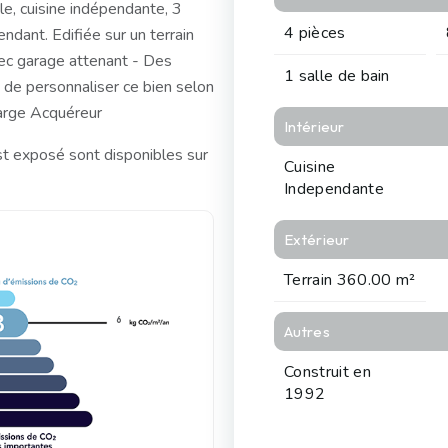
le, cuisine indépendante, 3
4 pièces
dant. Edifiée sur un terrain
vec garage attenant - Des
1 salle de bain
é de personnaliser ce bien selon
arge Acquéreur
Intérieur
st exposé sont disponibles sur
Cuisine
Independante
Extérieur
Terrain 360.00 m²
6
Autres
Construit en
1992