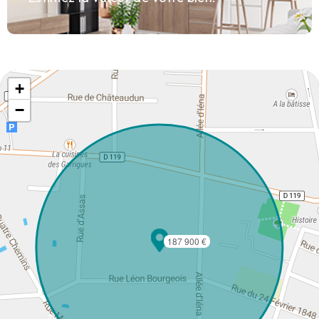
+
−
187 900 €