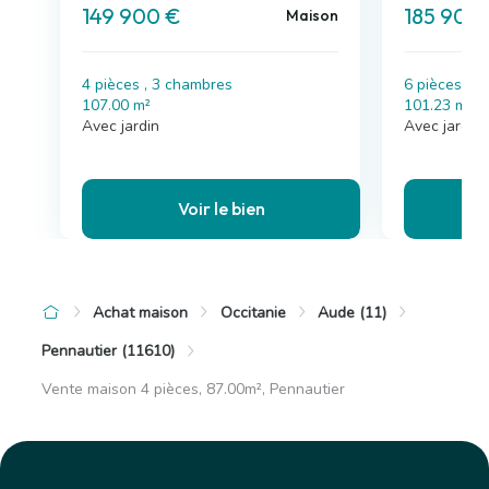
149 900 €
185 900
Maison
4 pièces , 3 chambres
6 pièces , 
107.00 m²
101.23 m²
Avec jardin
Avec jardin
Voir le bien
Achat maison
Occitanie
Aude (11)
Pennautier (11610)
Vente maison 4 pièces, 87.00m², Pennautier