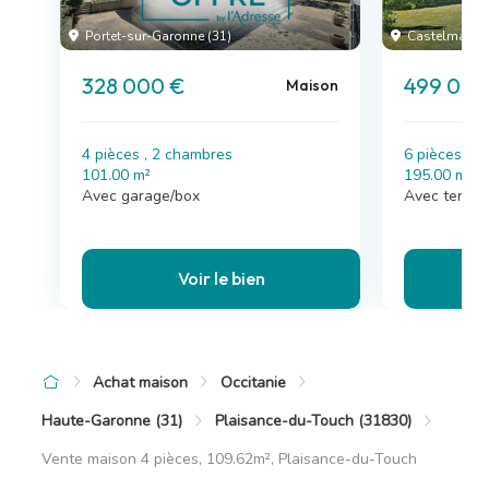
Portet-sur-Garonne (31)
Castelmaurou
328 000 €
499 000
Maison
4 pièces , 2 chambres
6 pièces , 
101.00 m²
195.00 m²
Avec garage/box
Avec terras
Voir le bien
Achat maison
Occitanie
Haute-Garonne (31)
Plaisance-du-Touch (31830)
Vente maison 4 pièces, 109.62m², Plaisance-du-Touch