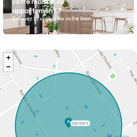
votre maison ou
appartement ?
Estimez la valeur de votre bien.
+
−
335 000 €