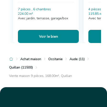
7 pièces , 6 chambres
4 pièces , 
224.00 m²
115.85 m²
Avec jardin, terrasse, garage/box
Avec terras
Voir le bien
Achat maison
Occitanie
Aude (11)
Quillan (11500)
Vente maison 9 pièces, 168.00m², Quillan