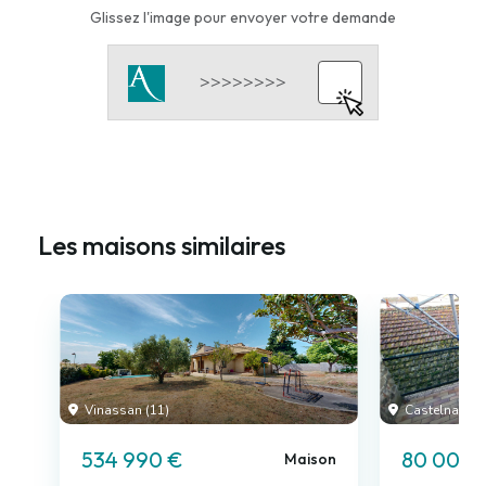
Glissez l'image pour envoyer votre demande
Les maisons similaires
Vinassan (11)
Castelnaudar
534 990 €
80 000 
Maison