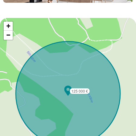
+
−
125 000 €