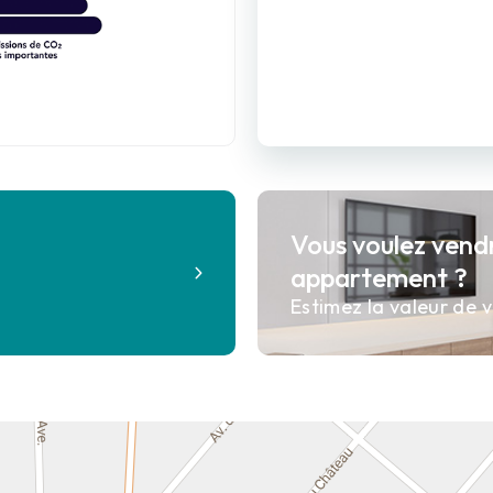
Vous voulez vend
?
appartement ?
Estimez la valeur de v