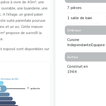
pièce à vivre de 40m², une
7 pièces
 ouvrable, une buanderie, une
 A l'étage, un grand palier
1 salle de bain
ste suite parentale pourvue
ains et un wc. Cette maison
Intérieur
37m² propose de surcroît la
le.
Cuisine
IndependanteEquipee
st exposé sont disponibles sur
Autres
Construit en
1964
8