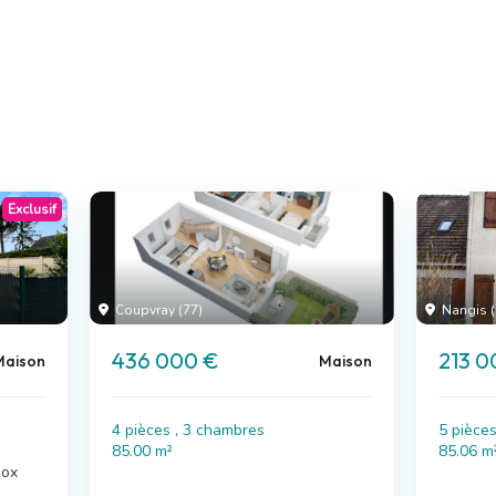
Exclusif
Coupvray (77)
Nangis (
436 000 €
213 0
Maison
Maison
4 pièces , 3 chambres
5 pièce
85.00 m²
85.06 m
box