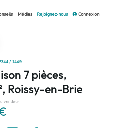
onseils
Médias
Rejoignez-nous
Connexion
7344 / 1449
son 7 pièces,
, Roissy-en-Brie
du vendeur
 €