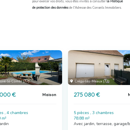
pour exercer vos droits, vous êtes invités à consulter
la Politique
de protection des données
de l'Adresse des Conseils Immobiliers.
euve-le-Comte (77)
Crégy-lès-Meaux (77)
 000 €
275 080 €
Maison
es , 4 chambres
5 pièces , 3 chambres
0 m²
78.88 m²
ardin
Avec jardin, terrasse, garage/