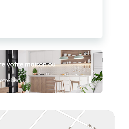
re votre maison ou
otre bien.