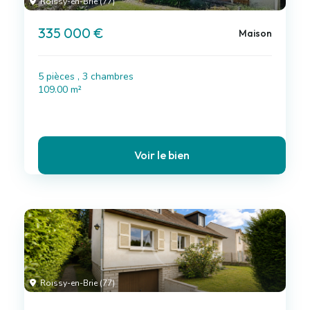
Roissy-en-Brie (77)
335 000 €
Maison
5 pièces , 3 chambres
109.00 m²
Voir le bien
Roissy-en-Brie (77)