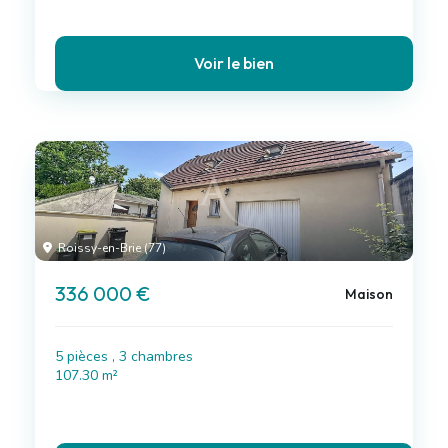
Voir le bien
Roissy-en-Brie (77)
336 000 €
Maison
5 pièces , 3 chambres
107.30 m²