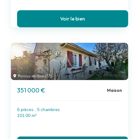
Voir le bien
Roissy-en-Brie (77)
351 000 €
Maison
6 pièces , 5 chambres
101.00 m²