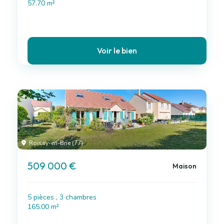
57.70 m²
Voir le bien
Roissy-en-Brie (77)
509 000 €
Maison
5 pièces , 3 chambres
165.00 m²