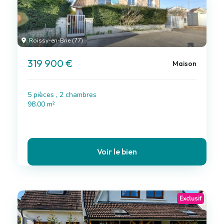
Roissy-en-Brie (77)
319 900 €
Maison
5 pièces , 2 chambres
98.00 m²
Voir le bien
Exclusif