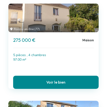
Roissy-en-Brie (77)
275 000 €
Maison
5 pièces , 4 chambres
97.00 m²
Voir le bien