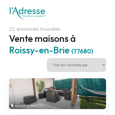
21 annonces trouvées
Vente maisons à
Roissy-en-Brie
(77680)
Roissy-en-Brie (77)