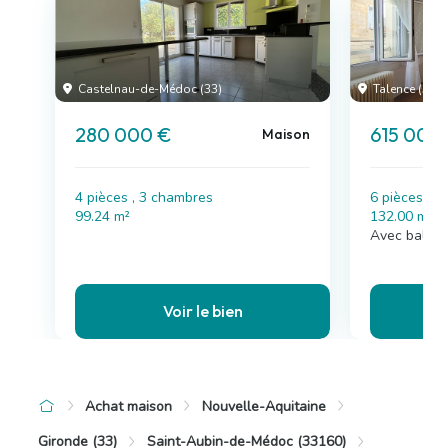
Castelnau-de-Médoc (33)
Talence (33)
280 000 €
615 000
Maison
4 pièces , 3 chambres
6 pièces , 
99.24 m²
132.00 m²
Avec balcon
Voir le bien
Achat maison
Nouvelle-Aquitaine
Gironde (33)
Saint-Aubin-de-Médoc (33160)