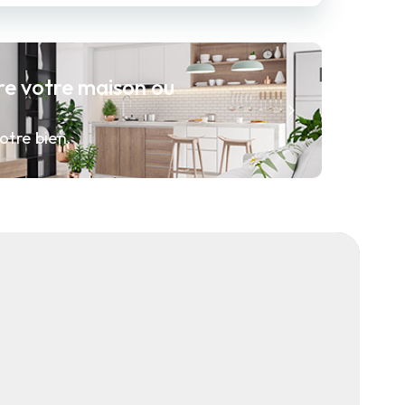
re votre maison ou
otre bien.