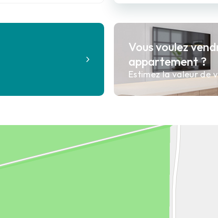
Vous voulez vend
?
appartement ?
Estimez la valeur de v