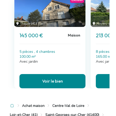
Thésée (41)
Noyers-sur-C
145 000 €
213 000
Maison
5 pièces , 4 chambres
8 pièces , 
100.00 m²
165.00 m²
Avec jardin
Avec jardin
Voir le bien
Achat maison
Centre-Val de Loire
Loir-et-Cher (41)
Saint-Georges-sur-Cher (41400)