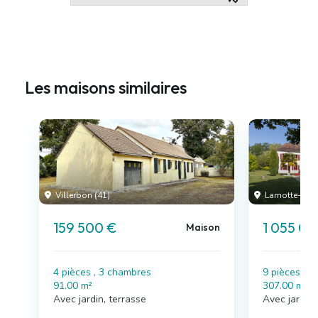
Les maisons similaires
Villerbon (41)
Lamotte-Beuv
159 500 €
1 055 0
Maison
4 pièces , 3 chambres
9 pièces , 
91.00 m²
307.00 m²
Avec jardin, terrasse
Avec jardin