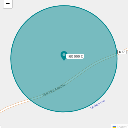
−
160 000 €
Leaflet