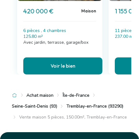
420 000 €
1 155 00
Maison
6 pièces , 4 chambres
11 pièces ,
125.80 m²
237.00 m²
Avec jardin, terrasse, garage/box
Voir le bien
Achat maison
Île-de-France
Seine-Saint-Denis (93)
Tremblay-en-France (93290)
Vente maison 5 pièces, 150.00m², Tremblay-en-France