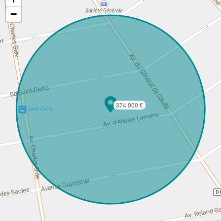
−
374 000 €