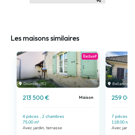
Les maisons similaires
Exclusif
Dourdan (91)
Ballancourt-
213 500 €
259 000
Maison
4 pièces , 2 chambres
7 pièces , 
75.00 m²
118.00 m²
Avec jardin, terrasse
Avec jardin