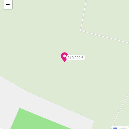
−
319 000 €
Leaflet