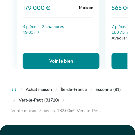
179 000 €
565 000
Maison
3 pièces , 2 chambres
7 pièces , 
49.00 m²
180.75 m²
Avec jardin
Voir le bien
Achat maison
Île-de-France
Essonne (91)
Vert-le-Petit (91710)
Vente maison 7 pièces, 182.00m², Vert-le-Petit