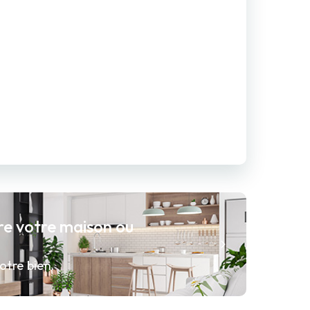
re votre maison ou
otre bien.