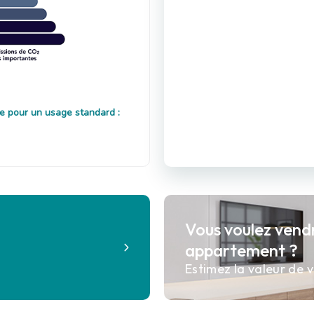
e pour un usage standard :
Vous voulez vend
?
appartement ?
Estimez la valeur de v