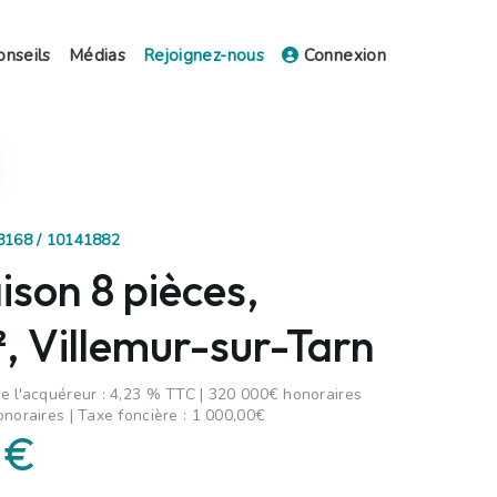
onseils
Médias
Rejoignez-nous
Connexion
38168 / 10141882
son 8 pièces,
, Villemur-sur-Tarn
e l'acquéreur : 4,23 % TTC | 320 000€ honoraires
onoraires | Taxe foncière : 1 000,00€
 €