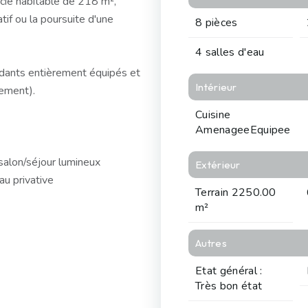
cie habitable de 218 m²,
atif ou la poursuite d'une
8 pièces
4 salles d'eau
dants entièrement équipés et
Intérieur
gement).
Cuisine
AmenageeEquipee
salon/séjour lumineux
Extérieur
au privative
Terrain 2250.00
m²
Autres
Etat général :
Très bon état