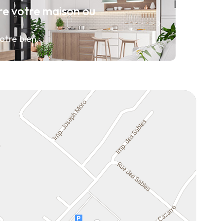
re votre maison ou
otre bien.