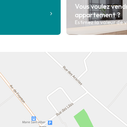
Vous voulez vend
?
appartement ?
Estimez la valeur de v