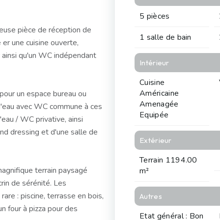
5 pièces
ueuse pièce de réception de
1 salle de bain
 er une cuisine ouverte,
 ainsi qu'un WC indépendant
Intérieur
Cuisine
Américaine
l pour un espace bureau ou
Amenagée
e d'eau avec WC commune à ces
Equipée
eau / WC privative, ainsi
nd dressing et d'une salle de
Extérieur
Terrain 1194.00
magnifique terrain paysagé
m²
rin de sérénité. Les
rare : piscine, terrasse en bois,
Autres
un four à pizza pour des
Etat général : Bon