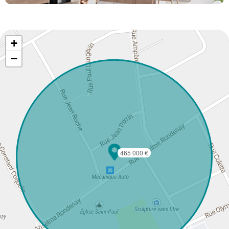
+
−
465 000 €