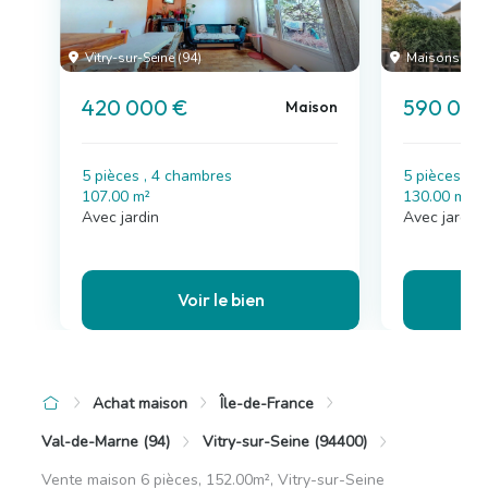
Vitry-sur-Seine (94)
Maisons-Alfo
420 000 €
590 000
Maison
5 pièces , 4 chambres
5 pièces , 
107.00 m²
130.00 m²
Avec jardin
Avec jardin
Voir le bien
Achat maison
Île-de-France
Val-de-Marne (94)
Vitry-sur-Seine (94400)
Vente maison 6 pièces, 152.00m², Vitry-sur-Seine