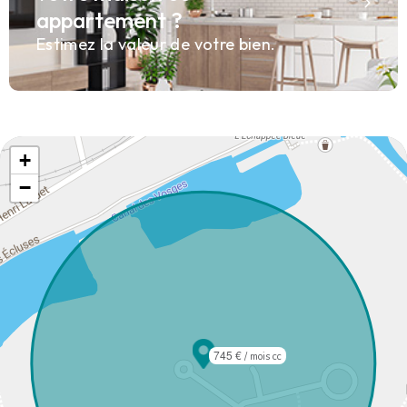
appartement ?
Estimez la valeur de votre bien.
+
−
745 €
/ mois cc