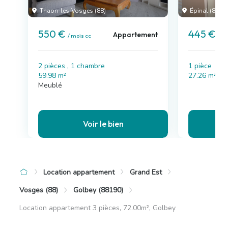
Thaon-les-Vosges (88)
Épinal (88)
550 €
445 €
Appartement
/ mois cc
/ m
2 pièces , 1 chambre
1 pièce
59.98 m²
27.26 m²
Meublé
Voir le bien
Location appartement
Grand Est
Vosges (88)
Golbey (88190)
Location appartement 3 pièces, 72.00m², Golbey