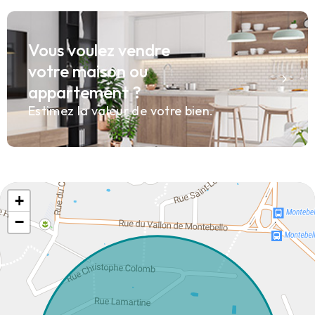
Vous voulez vendre
votre maison ou
appartement ?
Estimez la valeur de votre bien.
+
−