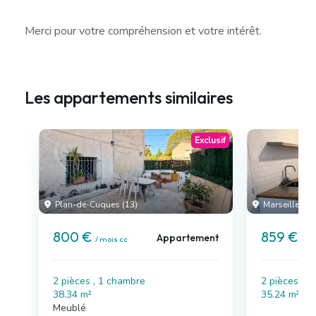
Merci pour votre compréhension et votre intérêt.
Les appartements similaires
Exclusif
Plan-de-Cuques (13)
Marseille 07 
800 €
859 €
Appartement
/ mois cc
/ mo
2 pièces , 1 chambre
2 pièces , 
38.34 m²
35.24 m²
Meublé