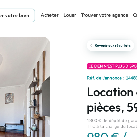
Acheter
Louer
Trouver votre agence
C
er votre bien
Revenir aux résultats
CE BIEN N'EST PLUS DISP
Réf. de l'annonce : 144
Location
pièces, 5
1800 € de dépôt de garan
TTC à la charge du locat