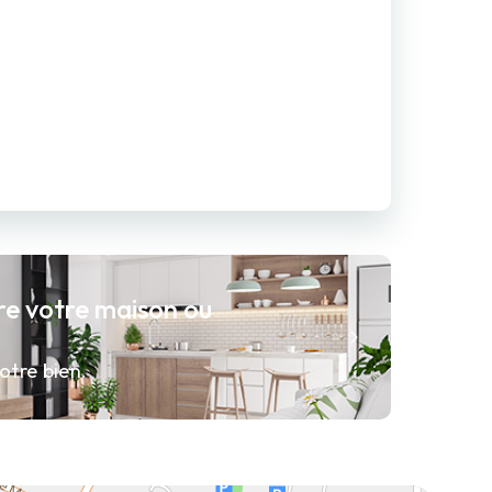
re votre maison ou
otre bien.