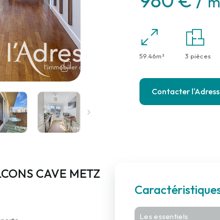
980 € /
m
59.46m²
3 pièces
Contacter l'Adres
LCONS CAVE METZ
Caractéristiqu
Les essentiels