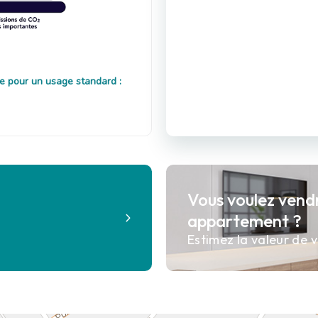
e pour un usage standard :
Vous voulez vend
?
appartement ?
Estimez la valeur de v