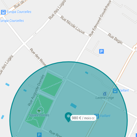
980 €
/ mois cc