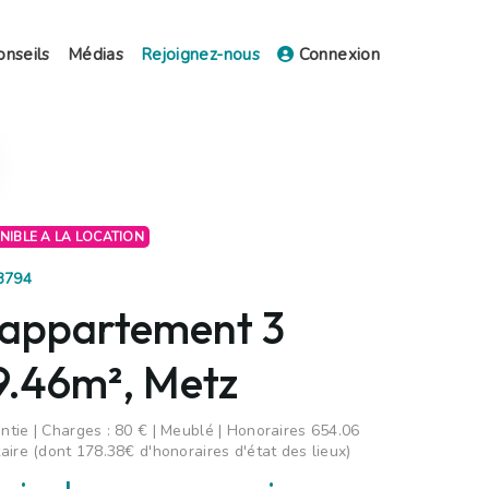
onseils
Médias
Rejoignez-nous
Connexion
ONIBLE A LA LOCATION
83794
 appartement 3
9.46m², Metz
tie | Charges : 80 € | Meublé | Honoraires 654.06
aire (dont 178.38€ d'honoraires d'état des lieux)