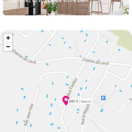
Estimez la valeur de votre bien.
+
−
680 €
/ mois cc