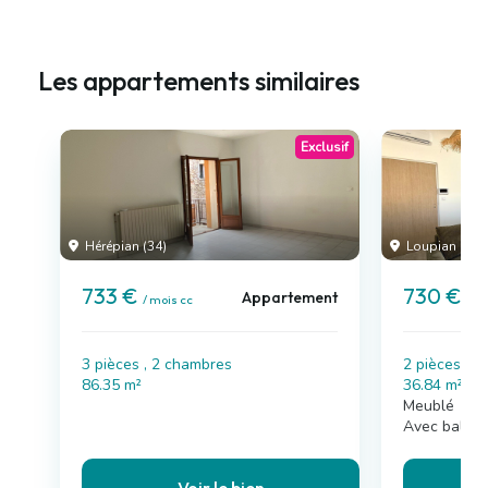
Les appartements similaires
Exclusif
Hérépian (34)
Loupian (34)
733 €
730 €
Appartement
/ mois cc
/ m
3 pièces , 2 chambres
2 pièces , 
86.35 m²
36.84 m²
Meublé
Avec balco
Voir le bien