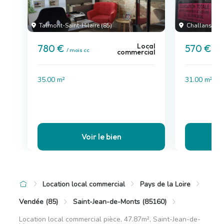
Talmont-Saint-Hilaire (85)
Challans (85
Local
780 €
570 €
/ mois cc
/ mo
commercial
35.00 m²
31.00 m²
Voir le bien
Location local commercial
Pays de la Loire
Vendée (85)
Saint-Jean-de-Monts (85160)
Location local commercial pièce, 47.87m², Saint-Jean-de-