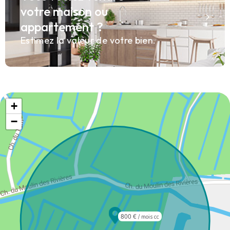
votre maison ou
appartement ?
Estimez la valeur de votre bien.
+
−
800 €
/ mois cc