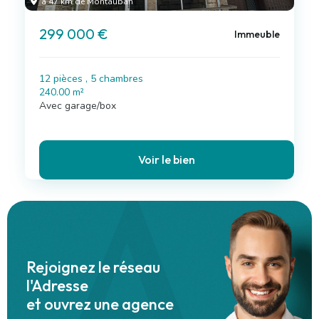
à 47 km de Montauban
299 000 €
Immeuble
12 pièces , 5 chambres
240.00 m²
Avec garage/box
Voir le bien
545 000 €
Leaflet
475 000 €
450 500 €
395 000 €
645 000 €
239 500 €
465 000 €
265 000 €
369 000 €
334 000 €
299 000 €
+
−
Rejoignez le réseau
l'Adresse
et ouvrez une agence