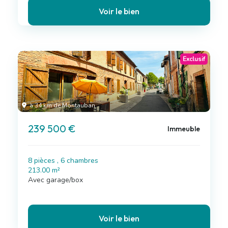
Voir le bien
Exclusif
à 34 km de Montauban
239 500 €
Immeuble
8 pièces , 6 chambres
213.00 m²
Avec garage/box
Voir le bien