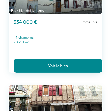
à 43 km de Montauban
334 000 €
Immeuble
, 4 chambres
205.91 m²
Voir le bien