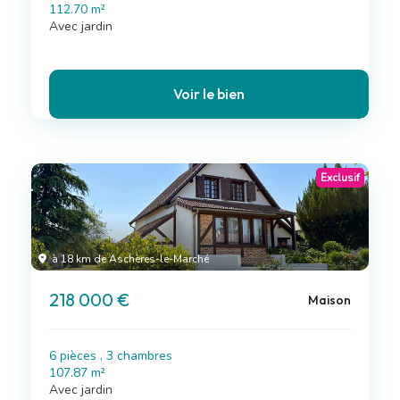
112.70 m²
Avec jardin
Voir le bien
Exclusif
à 18 km de Aschères-le-Marché
218 000 €
Maison
6 pièces , 3 chambres
107.87 m²
Avec jardin