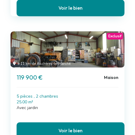
Voir le bien
Exclusif
à 11 km de Aschères-le-Marché
119 900 €
Maison
5 pièces , 2 chambres
25.00 m²
Avec jardin
Voir le bien