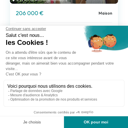
à 22 km de Aschères-le-Marché
206 000 €
Maison
4 pièces , 2 chambres
96.08 m²
Avec jardin, terrasse
Voir le bien
Exclusif
à 22 km de Aschères-le-Marché