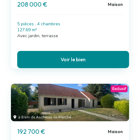
208 000 €
Maison
5 pièces , 4 chambres
127.69 m²
Avec jardin, terrasse
Voir le bien
Exclusif
à 8 km de Aschères-le-Marché
192 700 €
Maison