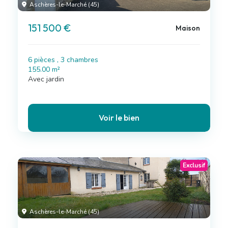
Aschères-le-Marché (45)
151 500 €
Maison
6 pièces , 3 chambres
155.00 m²
Avec jardin
Voir le bien
Exclusif
Aschères-le-Marché (45)