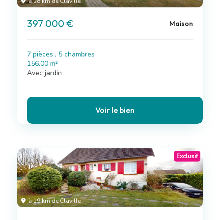
à 18 km de Claville
397 000 €
Maison
7 pièces , 5 chambres
156.00 m²
Avec jardin
Voir le bien
Exclusif
à 19 km de Claville