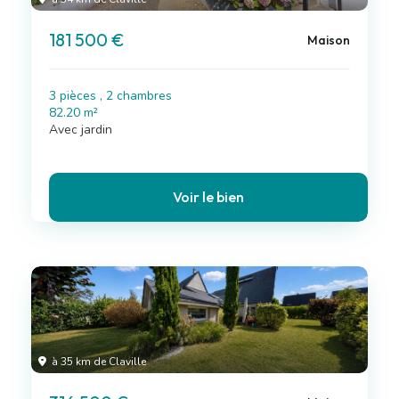
181 500 €
Maison
3 pièces , 2 chambres
82.20 m²
Avec jardin
Voir le bien
à 35 km de Claville