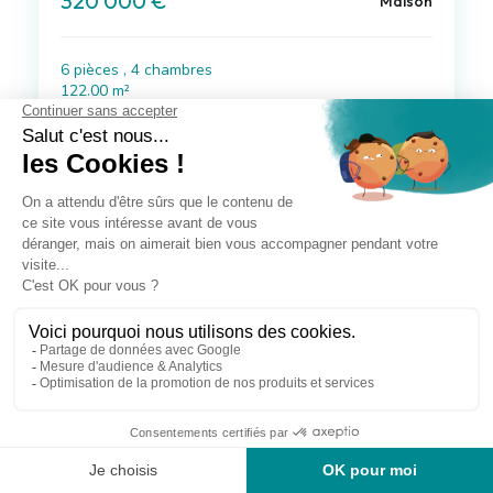
320 000 €
Maison
6 pièces , 4 chambres
122.00 m²
Avec jardin
Voir le bien
Exclusif
à 38 km de Claville
180 000 €
Maison