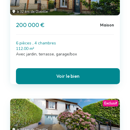
à 32 km de Claville
200 000 €
Maison
6 pièces , 4 chambres
112.00 m²
Avec jardin, terrasse, garage/box
Voir le bien
Exclusif
à 34 km de Claville