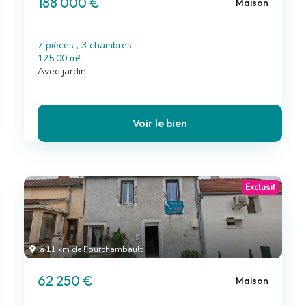
188 000 €
Maison
7 pièces , 3 chambres
125.00 m²
Avec jardin
Voir le bien
Exclusif
à 11 km de Fourchambault
62 250 €
Maison