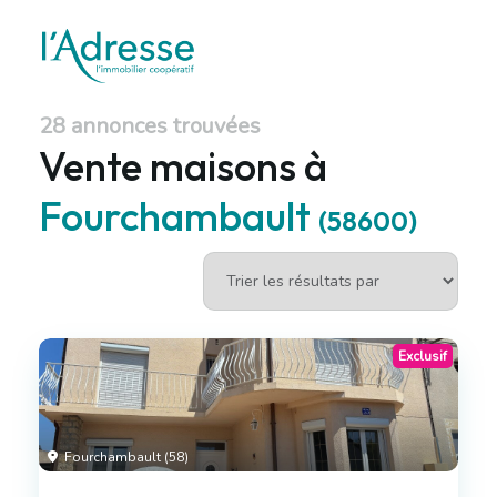
28 annonces trouvées
Vente maisons à
Fourchambault
(58600)
Exclusif
Fourchambault (58)