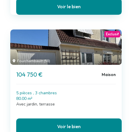
Voir le bien
Exclusif
Fourchambault (58)
104 750 €
Maison
5 pièces , 3 chambres
80.00 m²
Avec jardin, terrasse
Voir le bien