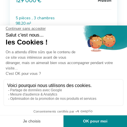
129 000 €
Maison
5 pièces , 3 chambres
98.20 m²
Avec jardin, garage/box
Voir le bien
à 13 km de Herbault
239 000 €
Maison