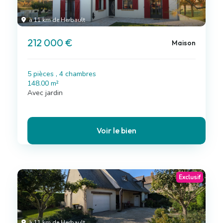
à 11 km de Herbault
212 000 €
Maison
5 pièces , 4 chambres
148.00 m²
Avec jardin
Voir le bien
Exclusif
à 11 km de Herbault