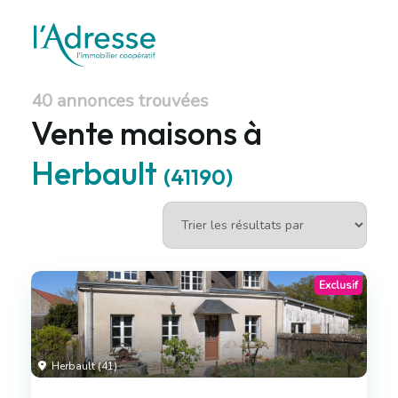
40 annonces trouvées
Vente maisons à
Herbault
(41190)
Exclusif
Herbault (41)