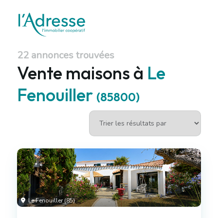
22 annonces trouvées
Vente maisons à
Le
Fenouiller
(85800)
Le Fenouiller (85)