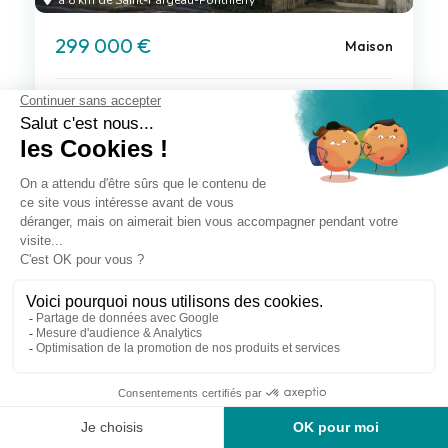
à 8 km de Saint-Fargeau-Ponthierry
299 000 €
Maison
5 pièces , 3 chambres
87.00 m²
Avec jardin
Voir le bien
Exclusif
à 8 km de Saint-Fargeau-Ponthierry