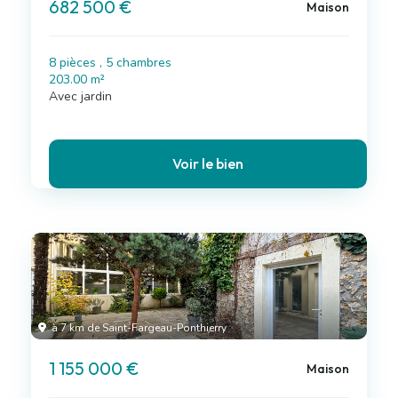
682 500 €
Maison
8 pièces , 5 chambres
203.00 m²
Avec jardin
Voir le bien
à 7 km de Saint-Fargeau-Ponthierry
1 155 000 €
Maison