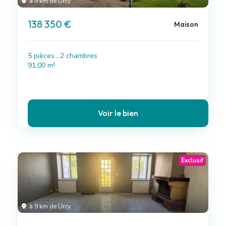
à 9 km de Urzy
138 350 €
Maison
5 pièces , 2 chambres
91.00 m²
Voir le bien
Exclusif
à 9 km de Urzy