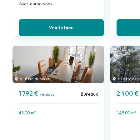
Avec garage/box
Voir le bien
à 16 km de Massy
à 16 km de 
1 792 €
2 400 
Bureaux
/ mois cc
43.00 m²
148.00 m²