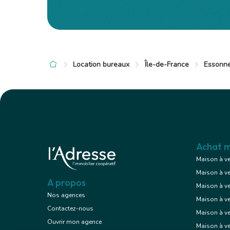
Location bureaux
Île-de-France
Essonne
à 22 km de Massy
à 22 km de 
550 €
270 €
Bureaux
/ mois cc
/ m
11.00 m²
1 pièce
15.00 m²
Achat m
Maison à v
Maison à v
Voir le bien
A propos
Maison à v
Nos agences
Maison à v
Contactez-nous
Maison à ve
Ouvrir mon agence
Maison à v