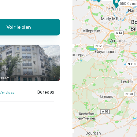
550 €
/ mo
Voir le bien
Massy
€
Bureaux
/ mois cc