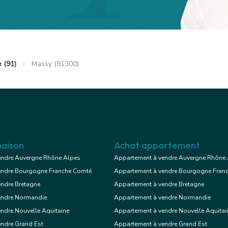
 (91)
Massy (91300)
Massy
Bureaux
ois cc
aison
Achat appartement
endre Auvergne Rhône Alpes
Appartement à vendre Auvergne Rhône
endre Bourgogne Franche Comté
Appartement à vendre Bourgogne Fran
Voir le bien
endre Bretagne
Appartement à vendre Bretagne
endre Normandie
Appartement à vendre Normandie
ndre Nouvelle Aquitaine
Appartement à vendre Nouvelle Aquitai
endre Grand Est
Appartement à vendre Grand Est