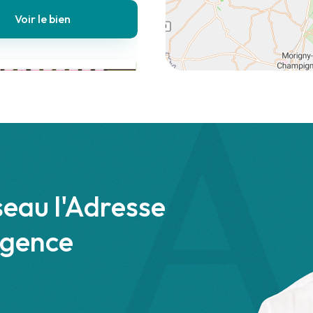
Voir le bien
Massy
Bureaux
/ mois cc
seau l'Adresse
agence
Voir le bien