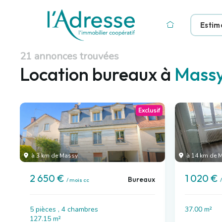
Estim
21 annonces trouvées
Location bureaux à
Mass
Exclusif
à 3 km de Massy
à 14 km de 
2 650 €
1 020 €
Bureaux
/ mois cc
5 pièces , 4 chambres
37.00 m²
127.15 m²