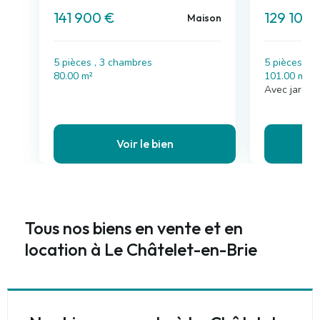
141 900 €
129 100 
Maison
5 pièces , 3 chambres
5 pièces , 
80.00 m²
101.00 m²
Avec jardin
Voir le bien
Tous nos biens en vente et en
location à Le Châtelet-en-Brie