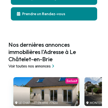
Prendre un Rendez-vous
Nos dernières annonces
immobilières l'Adresse à Le
Châtelet-en-Brie
Voir toutes nos annonces
Exclusif
LE CHATELET EN BRIE 77820
MONTEREAU 