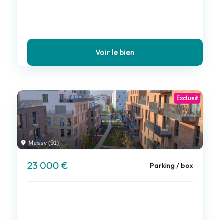
Voir le bien
Exclusif
Massy (91)
23 000 €
Parking / box