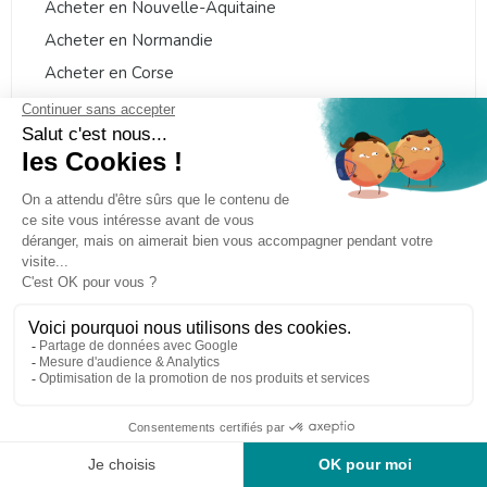
Acheter en Nouvelle-Aquitaine
Acheter en Normandie
Acheter en Corse
Acheter en Pays de la Loire
Acheter en Occitanie
Acheter en Provence-Alpes-Côte d'Azur
Acheter en Guyane
Acheter en Centre-Val de Loire
Acheter en Martinique
Acheter en Bretagne
Acheter en Auvergne-Rhône-Alpes
Acheter en Île-de-France
Acheter en Guadeloupe
Acheter en Grand Est
Acheter en Hauts-de-France